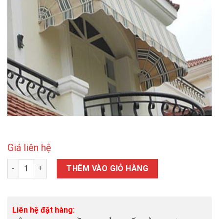
Giá liên hệ
Mái vòm che nắng mưa số lượng
THÊM VÀO GIỎ HÀNG
Liên hệ đặt hàng: