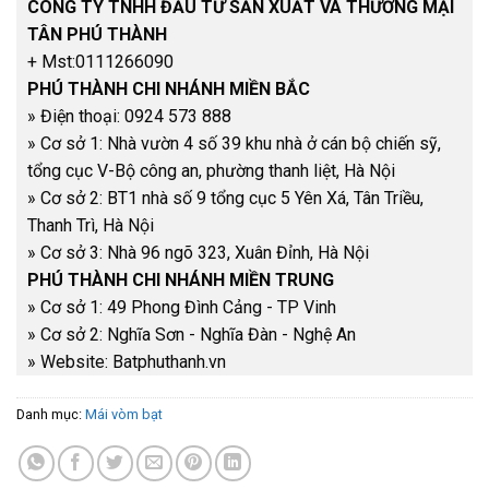
CÔNG TY TNHH ĐẦU TƯ SẢN XUẤT VÀ THƯƠNG MẠI
TÂN PHÚ THÀNH
+ Mst:0111266090
PHÚ THÀNH CHI NHÁNH MIỀN BẮC
» Điện thoại​: 0924 573 888
» Cơ sở 1: Nhà vườn 4 số 39 khu nhà ở cán bộ chiến sỹ,
tổng cục V-Bộ công an, phường thanh liệt, Hà Nội
» Cơ sở 2: BT1 nhà số 9 tổng cục 5 Yên Xá, Tân Triều,
Thanh Trì, Hà Nội
» Cơ sở 3: Nhà 96 ngõ 323, Xuân Đỉnh, Hà Nội
PHÚ THÀNH CHI NHÁNH MIỀN TRUNG
» Cơ sở 1: 49 Phong Đình Cảng - TP Vinh
» Cơ sở 2: Nghĩa Sơn - Nghĩa Đàn - Nghệ An
» Website: Batphuthanh.vn
Danh mục:
Mái vòm bạt