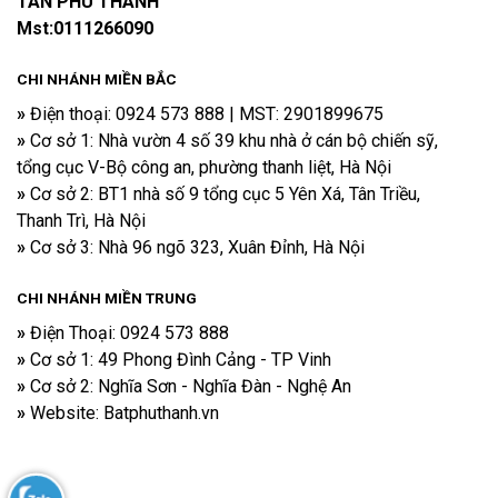
TÂN PHÚ THÀNH
Mst:0111266090
CHI NHÁNH MIỀN BẮC
»
Điện thoại​: 0924 573 888 | MST: 2901899675
»
Cơ sở 1: Nhà vườn 4 số 39 khu nhà ở cán bộ chiến sỹ,
tổng cục V-Bộ công an, phường thanh liệt, Hà Nội
»
Cơ sở 2: BT1 nhà số 9 tổng cục 5 Yên Xá, Tân Triều,
Thanh Trì, Hà Nội
»
Cơ sở 3: Nhà 96 ngõ 323, Xuân Đỉnh, Hà Nội
CHI NHÁNH
MIỀN TRUNG
»
Điện Thoại: 0924 573 888
»
Cơ sở 1: 49 Phong Đình Cảng - TP Vinh
»
Cơ sở 2: Nghĩa Sơn - Nghĩa Đàn - Nghệ An
»
Website: Batphuthanh.vn