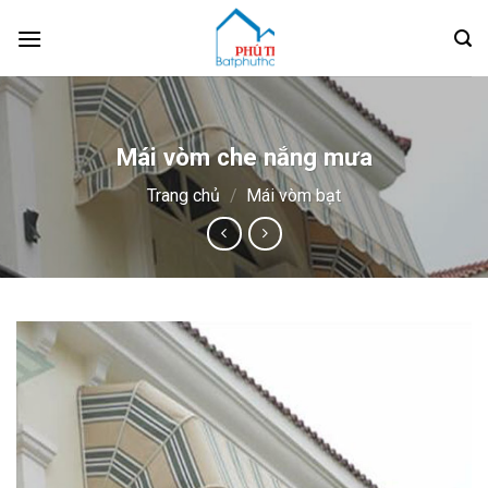
Skip
to
content
Mái vòm che nắng mưa
Trang chủ
/
Mái vòm bạt