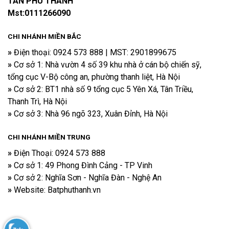
TÂN PHÚ THÀNH
Mst:0111266090
CHI NHÁNH MIỀN BẮC
»
Điện thoại​: 0924 573 888 | MST: 2901899675
»
Cơ sở 1: Nhà vườn 4 số 39 khu nhà ở cán bộ chiến sỹ,
tổng cục V-Bộ công an, phường thanh liệt, Hà Nội
»
Cơ sở 2: BT1 nhà số 9 tổng cục 5 Yên Xá, Tân Triều,
Thanh Trì, Hà Nội
»
Cơ sở 3: Nhà 96 ngõ 323, Xuân Đỉnh, Hà Nội
CHI NHÁNH
MIỀN TRUNG
»
Điện Thoại: 0924 573 888
»
Cơ sở 1: 49 Phong Đình Cảng - TP Vinh
»
Cơ sở 2: Nghĩa Sơn - Nghĩa Đàn - Nghệ An
»
Website: Batphuthanh.vn