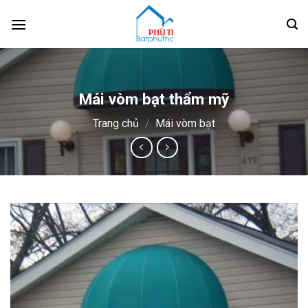
Skip
to
content
Mái vòm bạt thẩm mỹ
Trang chủ
/
Mái vòm bạt