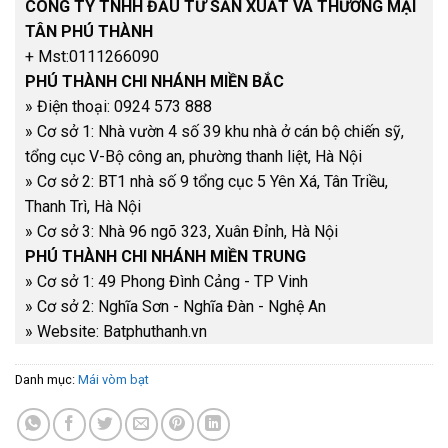
CÔNG TY TNHH ĐẦU TƯ SẢN XUẤT VÀ THƯƠNG MẠI
TÂN PHÚ THÀNH
+ Mst:0111266090
PHÚ THÀNH CHI NHÁNH MIỀN BẮC
» Điện thoại​: 0924 573 888
» Cơ sở 1: Nhà vườn 4 số 39 khu nhà ở cán bộ chiến sỹ,
tổng cục V-Bộ công an, phường thanh liệt, Hà Nội
» Cơ sở 2: BT1 nhà số 9 tổng cục 5 Yên Xá, Tân Triều,
Thanh Trì, Hà Nội
» Cơ sở 3: Nhà 96 ngõ 323, Xuân Đỉnh, Hà Nội
PHÚ THÀNH CHI NHÁNH MIỀN TRUNG
» Cơ sở 1: 49 Phong Đình Cảng - TP Vinh
» Cơ sở 2: Nghĩa Sơn - Nghĩa Đàn - Nghệ An
» Website: Batphuthanh.vn
Danh mục:
Mái vòm bạt