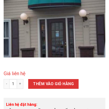
Giá liên hệ
Mái vòm bạt thẩm mỹ số lượng
THÊM VÀO GIỎ HÀNG
Liên hệ đặt hàng: