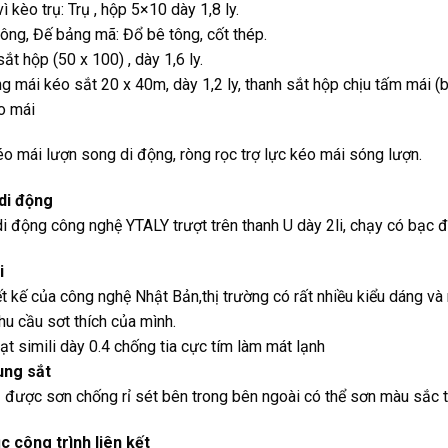
ì kèo trụ: Trụ , hộp 5×10 dày 1,8 ly.
ông, Đế bảng mã: Đổ bê tông, cốt thép.
ắt hộp (50 x 100) , dày 1,6 ly.
g mái kéo sắt 20 x 40m, dày 1,2 ly, thanh sắt hộp chịu tấm mái (b
o mái
o mái lượn song di động, ròng rọc trợ lực kéo mái sóng lượn.
di động
i động công nghệ YTALY trượt trên thanh U dày 2li, chạy có bạc đạ
i
t kế của công nghệ Nhật Bản,thị trường có rất nhiều kiểu dáng và
hu cầu sơt thích của mình.
ạt simili dày 0.4 chống tia cực tím làm mát lạnh
ung sắt
 được sơn chống rỉ sét bên trong bên ngoài có thể sơn màu sắc t
 công trình liên kết