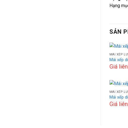
Hạng mục 
SẢN 
MÁI XẾP L
Mái xếp d
Giá liê
MÁI XẾP L
Mái xếp d
Giá liê