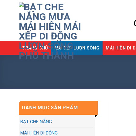
Skip
to
content
TRANG CHỦ
MÁI XẾP LƯỢN SÓNG
MÁI HIÊN DI 
DANH MỤC SẢN PHẨM
BẠT CHE NẮNG
MÁI HIÊN DI ĐỘNG