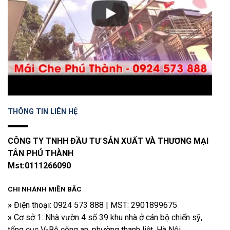
THÔNG TIN LIÊN HỆ
CÔNG TY TNHH ĐẦU TƯ SẢN XUẤT VÀ THƯƠNG MẠI
TÂN PHÚ THÀNH
Mst:0111266090
CHI NHÁNH MIỀN BẮC
»
Điện thoại​: 0924 573 888 | MST: 2901899675
»
Cơ sở 1: Nhà vườn 4 số 39 khu nhà ở cán bộ chiến sỹ,
tổng cục V-Bộ công an, phường thanh liệt, Hà Nội