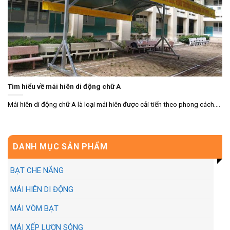
Tìm hiểu về mái hiên di động chữ A
Mái hiên di động chữ A là loại mái hiên được cải tiến theo phong cách....
DANH MỤC SẢN PHẨM
BẠT CHE NẮNG
MÁI HIÊN DI ĐỘNG
MÁI VÒM BẠT
MÁI XẾP LƯỢN SÓNG