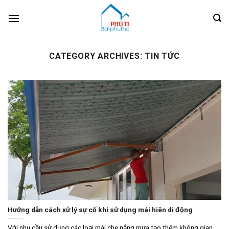
Skip
to
content
CATEGORY ARCHIVES:
TIN TỨC
Hướng dẫn cách xử lý sự cố khi sử dụng mái hiên di động
Với nhu cầu sử dụng các loại mái che nắng mưa tạo thêm không gian