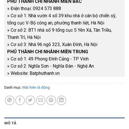
PHÚ THÀNH CHI NHÁNH MIỀN BẮC
» Điện thoại​: 0924 573 888
» Cơ sở 1: Nhà vườn 4 số 39 khu nhà ở cán bộ chiến sỹ,
tổng cục V-Bộ công an, phường thanh liệt, Hà Nội
» Cơ sở 2: BT1 nhà số 9 tổng cục 5 Yên Xá, Tân Triều,
Thanh Trì, Hà Nội
» Cơ sở 3: Nhà 96 ngõ 323, Xuân Đỉnh, Hà Nội
PHÚ THÀNH CHI NHÁNH MIỀN TRUNG
» Cơ sở 1: 49 Phong Đình Cảng - TP Vinh
» Cơ sở 2: Nghĩa Sơn - Nghĩa Đàn - Nghệ An
» Website: Batphuthanh.vn
Danh mục:
Mái hiên di động
MÔ TẢ