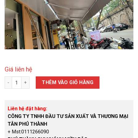
Giá liên hệ
Mái hiên di động số lượng
THÊM VÀO GIỎ HÀNG
Liên hệ đặt hàng:
CÔNG TY TNHH ĐẦU TƯ SẢN XUẤT VÀ THƯƠNG MẠI
TÂN PHÚ THÀNH
+ Mst:0111266090