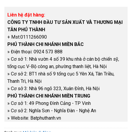
Liên hệ đặt hàng:
CÔNG TY TNHH ĐẦU TƯ SẢN XUẤT VÀ THƯƠNG MẠI
TÂN PHÚ THÀNH
+ Mst:0111266090
PHÚ THÀNH CHI NHÁNH MIỀN BẮC
» Điện thoại​: 0924 573 888
» Cơ sở 1: Nhà vườn 4 số 39 khu nhà ở cán bộ chiến sỹ,
tổng cục V-Bộ công an, phường thanh liệt, Hà Nội
» Cơ sở 2: BT1 nhà số 9 tổng cục 5 Yên Xá, Tân Triều,
Thanh Trì, Hà Nội
» Cơ sở 3: Nhà 96 ngõ 323, Xuân Đỉnh, Hà Nội
PHÚ THÀNH CHI NHÁNH MIỀN TRUNG
» Cơ sở 1: 49 Phong Đình Cảng - TP Vinh
» Cơ sở 2: Nghĩa Sơn - Nghĩa Đàn - Nghệ An
» Website: Batphuthanh.vn