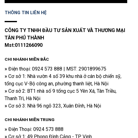
THÔNG TIN LIÊN HỆ
CÔNG TY TNHH ĐẦU TƯ SẢN XUẤT VÀ THƯƠNG MẠI
TÂN PHÚ THÀNH
Mst:0111266090
CHI NHÁNH MIỀN BẮC
»
Điện thoại​: 0924 573 888 | MST: 2901899675
»
Cơ sở 1: Nhà vườn 4 số 39 khu nhà ở cán bộ chiến sỹ,
tổng cục V-Bộ công an, phường thanh liệt, Hà Nội
»
Cơ sở 2: BT1 nhà số 9 tổng cục 5 Yên Xá, Tân Triều,
Thanh Trì, Hà Nội
»
Cơ sở 3: Nhà 96 ngõ 323, Xuân Đỉnh, Hà Nội
CHI NHÁNH
MIỀN TRUNG
»
Điện Thoại: 0924 573 888
»
Cơ sở 1: 49 Phong Đình Cảng - TP Vinh