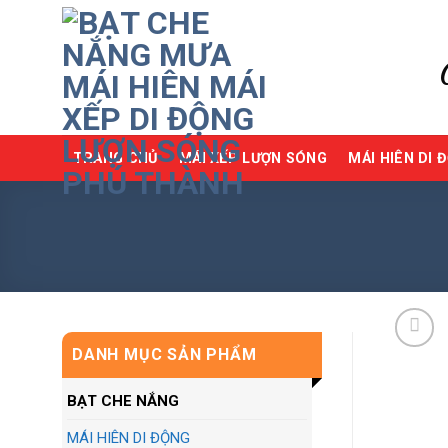
Skip
to
content
TRANG CHỦ
MÁI XẾP LƯỢN SÓNG
MÁI HIÊN DI 
DANH MỤC SẢN PHẨM
BẠT CHE NẮNG
MÁI HIÊN DI ĐỘNG