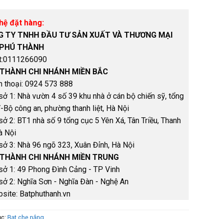
hệ đặt hàng:
 TY TNHH ĐẦU TƯ SẢN XUẤT VÀ THƯƠNG MẠI
 PHÚ THÀNH
t:0111266090
THÀNH CHI NHÁNH MIỀN BẮC
n thoại​: 0924 573 888
sở 1: Nhà vườn 4 số 39 khu nhà ở cán bộ chiến sỹ, tổng
-Bộ công an, phường thanh liệt, Hà Nội
sở 2: BT1 nhà số 9 tổng cục 5 Yên Xá, Tân Triều, Thanh
Hà Nội
sở 3: Nhà 96 ngõ 323, Xuân Đỉnh, Hà Nội
THÀNH CHI NHÁNH MIỀN TRUNG
sở 1: 49 Phong Đình Cảng - TP Vinh
sở 2: Nghĩa Sơn - Nghĩa Đàn - Nghệ An
site: Batphuthanh.vn
ục:
Bạt che nắng