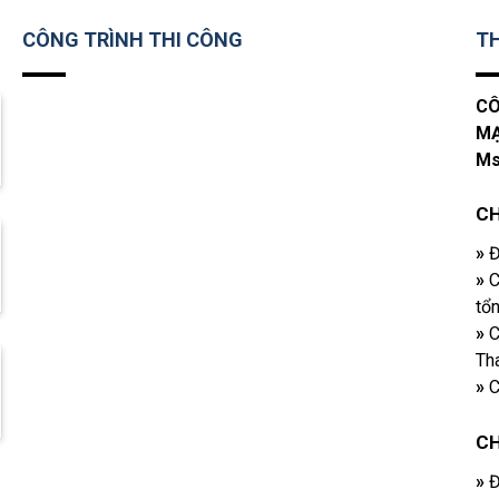
CÔNG TRÌNH THI CÔNG
TH
CÔ
MẠ
Ms
CH
»
Đ
»
C
tổ
»
C
Tha
»
C
C
»
Đ