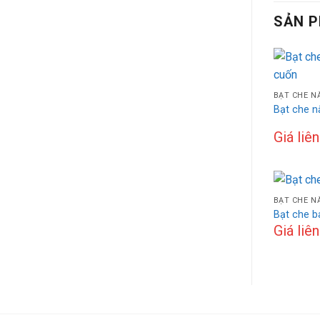
SẢN 
BẠT CHE N
Bạt che n
Giá liê
BẠT CHE N
Bạt che b
Giá liê