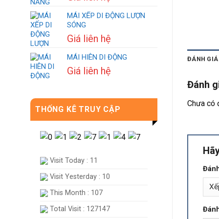
MÁI XẾP DI ĐỘNG LƯỢN
SÓNG
Giá liên hệ
MÁI HIÊN DI ĐỘNG
ĐÁNH GIÁ 
Giá liên hệ
Đánh g
Chưa có 
THỐNG KÊ TRUY CẬP
Hãy
Visit Today : 11
Đánh
Visit Yesterday : 10
This Month : 107
Total Visit : 127147
Đánh