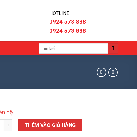
HOTLINE
0924 573 888
0924 573 888
Tìm
kiếm:
iên hệ
e ban công, hành lang số lượng
THÊM VÀO GIỎ HÀNG