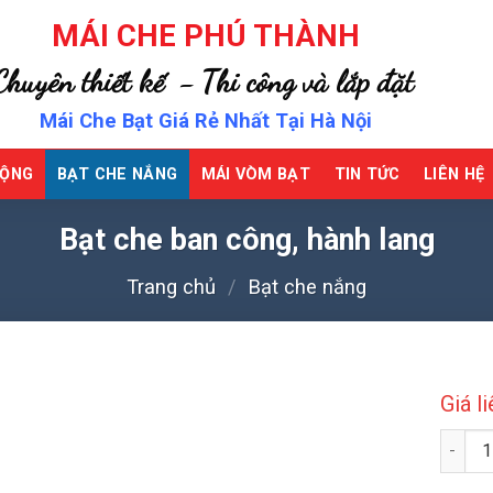
MÁI CHE PHÚ THÀNH
Chuyên thiết kế - Thi công và lắp đặt
Mái Che Bạt Giá Rẻ Nhất Tại Hà Nội
ĐỘNG
BẠT CHE NẮNG
MÁI VÒM BẠT
TIN TỨC
LIÊN HỆ
Bạt che ban công, hành lang
Trang chủ
/
Bạt che nắng
Giá l
Bạt ch