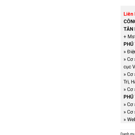
Liên 
CÔNG
TÂN
+ Ms
PHÚ 
» Điệ
» Cơ 
cục V
» Cơ 
Trì, 
» Cơ 
PHÚ 
» Cơ 
» Cơ 
» Web
Danh m