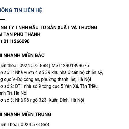
ÔNG TIN LIÊN HỆ
NG TY TNHH ĐẦU TƯ SẢN XUẤT VÀ THƯƠNG
I TÂN PHÚ THÀNH
t:0111266090
I NHÁNH MIỀN BẮC
iện thoại​: 0924 573 888 | MST: 2901899675
ơ sở 1: Nhà vườn 4 số 39 khu nhà ở cán bộ chiến sỹ,
ng cục V-Bộ công an, phường thanh liệt, Hà Nội
ơ sở 2: BT1 nhà số 9 tổng cục 5 Yên Xá, Tân Triều,
nh Trì, Hà Nội
ơ sở 3: Nhà 96 ngõ 323, Xuân Đỉnh, Hà Nội
HI NHÁNH
MIỀN TRUNG
iện Thoại: 0924 573 888