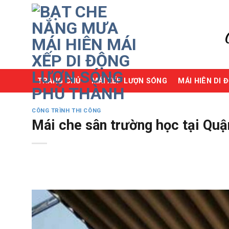
Skip
to
content
TRANG CHỦ
MÁI XẾP LƯỢN SÓNG
MÁI HIÊN DI 
CÔNG TRÌNH THI CÔNG
Mái che sân trường học tại Quậ