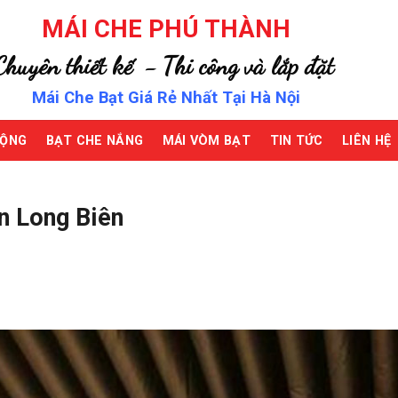
MÁI CHE PHÚ THÀNH
Chuyên thiết kế - Thi công và lắp đặt
Mái Che Bạt Giá Rẻ Nhất Tại Hà Nội
ĐỘNG
BẠT CHE NẮNG
MÁI VÒM BẠT
TIN TỨC
LIÊN HỆ
n Long Biên