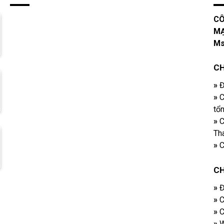
CÔ
MẠ
Ms
CH
»
Đ
»
C
tổ
»
C
Tha
»
C
C
»
Đ
»
C
»
C
»
W