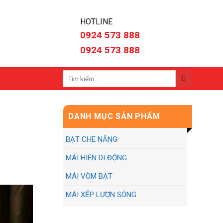
HOTLINE
0924 573 888
0924 573 888
Tìm
kiếm:
DANH MỤC SẢN PHẨM
BẠT CHE NẮNG
MÁI HIÊN DI ĐỘNG
MÁI VÒM BẠT
MÁI XẾP LƯỢN SÓNG