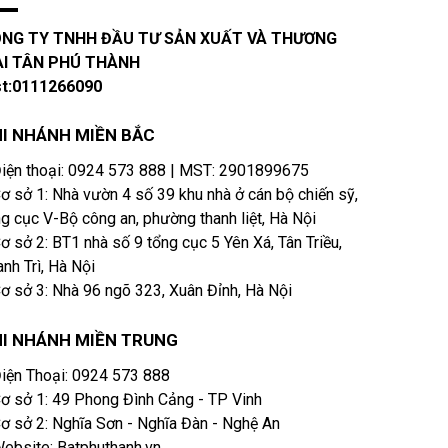
NG TY TNHH ĐẦU TƯ SẢN XUẤT VÀ THƯƠNG
I TÂN PHÚ THÀNH
t:0111266090
I NHÁNH MIỀN BẮC
iện thoại​: 0924 573 888 | MST: 2901899675
ơ sở 1: Nhà vườn 4 số 39 khu nhà ở cán bộ chiến sỹ,
ng cục V-Bộ công an, phường thanh liệt, Hà Nội
ơ sở 2: BT1 nhà số 9 tổng cục 5 Yên Xá, Tân Triều,
nh Trì, Hà Nội
ơ sở 3: Nhà 96 ngõ 323, Xuân Đỉnh, Hà Nội
HI NHÁNH
MIỀN TRUNG
iện Thoại: 0924 573 888
ơ sở 1: 49 Phong Đình Cảng - TP Vinh
ơ sở 2: Nghĩa Sơn - Nghĩa Đàn - Nghệ An
ebsite: Batphuthanh.vn