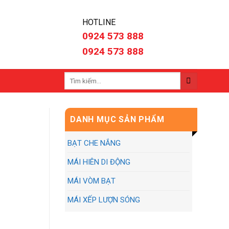
HOTLINE
0924 573 888
0924 573 888
Tìm
kiếm:
DANH MỤC SẢN PHẨM
BẠT CHE NẮNG
MÁI HIÊN DI ĐỘNG
MÁI VÒM BẠT
MÁI XẾP LƯỢN SÓNG