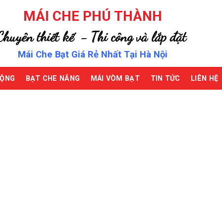
MÁI CHE PHÚ THÀNH
Chuyên thiết kế - Thi công và lắp đặt
Mái Che Bạt Giá Rẻ Nhất Tại Hà Nội
ĐỘNG
BẠT CHE NẮNG
MÁI VÒM BẠT
TIN TỨC
LIÊN HỆ