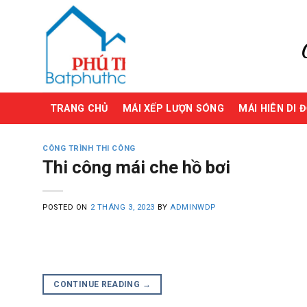
Skip
to
content
TRANG CHỦ
MÁI XẾP LƯỢN SÓNG
MÁI HIÊN DI 
CÔNG TRÌNH THI CÔNG
Thi công mái che hồ bơi
POSTED ON
2 THÁNG 3, 2023
BY
ADMINWDP
CONTINUE READING
→