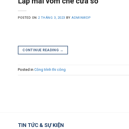
Lắp mái vòm che cửa sổ
POSTED ON
2 THÁNG 3, 2023
BY
ADMINWDP
CONTINUE READING
→
Posted in
Công trình thi công
TIN TỨC & SỰ KIỆN